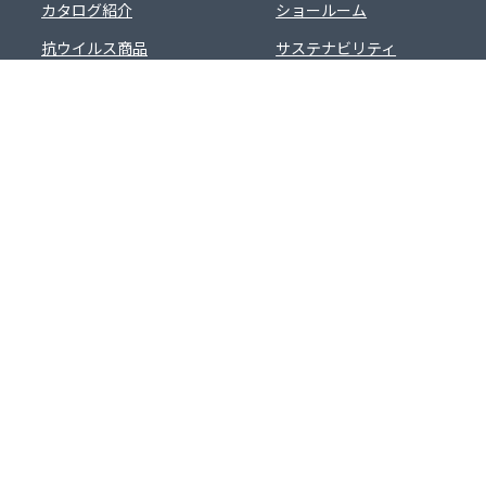
カタログ紹介
ショールーム
抗ウイルス商品
サステナビリティ
バイオマスロジンフロア
機能性商品
着せ替えシミュレーション
動画一覧
マイページ
コーディネート集
お気に入り
新規会員登録
よくあるご質問
会社概要
ご利用規約
採用情報
プライバシーポリシー
サイトマップ
シンコールグループ
お問い合わせ